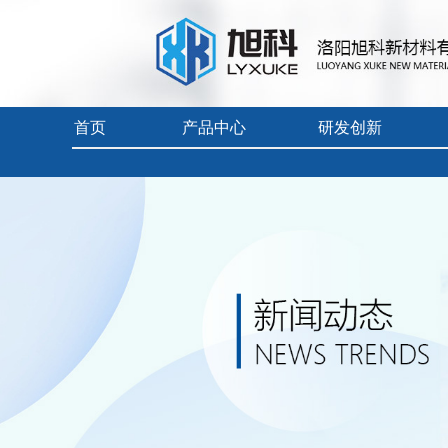
首页
产品中心
研发创新
首页
> 新闻中心 >
行业展会活动
> 2026上海先进陶瓷展
实验电炉
燃料电池专用炉
企业视频
真空/气氛炉
前沿科技
产品中心目
工业电炉
产品详细视
电热烘干箱
自动化控制
耐火隔热材料