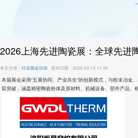
高温窑具
发热体/测温元件
耐火原料
2026上海先进陶瓷展：全球先进
代工服务
本文分类：
行业展会活动
发布日期：2026-03-13 11:35
本届展会采用“五展协同、产业共生”的创新模式，与粉末冶金、
双突破，涵盖精密陶瓷粉体及原材料、机械设备、部件产品、