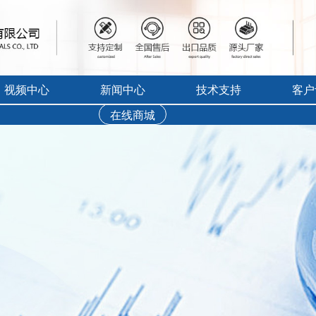
视频中心
新闻中心
技术支持
客户
：全球先进陶瓷产业的年度盛会
在线商城
行业展会活动
售后服务
实验炉客户评价
录宣传视频
公司新闻
免费培训
工业炉客户评价
频教程
新品上市
资料下载
真空气氛炉客户评
软件下载
耐火隔热材料客户
烘干箱客户评价